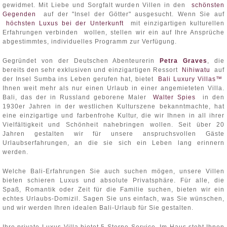
gewidmet. Mit Liebe und Sorgfalt wurden Villen in den
schönsten
Gegenden
auf der "Insel der Götter" ausgesucht. Wenn Sie auf
höchsten Luxus bei der Unterkunft
mit einzigartigen kulturellen
Erfahrungen verbinden wollen, stellen wir ein auf Ihre Ansprüche
abgestimmtes, individuelles Programm zur Verfügung.
Gegründet von der Deutschen Abenteurerin
Petra Graves
, die
bereits den sehr exklusiven und einzigartigen Ressort
Nihiwatu
auf
der Insel Sumba ins Leben gerufen hat, bietet
Bali Luxury Villas™
Ihnen weit mehr als nur einen Urlaub in einer angemieteten Villa.
Bali, das der in Russland geborene Maler
Walter Spies
in den
1930er Jahren in der westlichen Kulturszene bekanntmachte, hat
eine einzigartige und farbenfrohe Kultur, die wir Ihnen in all ihrer
Vielfältigkeit und Schönheit nahebringen wollen. Seit über 20
Jahren gestalten wir für unsere anspruchsvollen Gäste
Urlaubserfahrungen, an die sie sich ein Leben lang erinnern
werden.
Welche Bali-Erfahrungen Sie auch suchen mögen, unsere Villen
bieten schieren Luxus und absolute Privatsphäre. Für alle, die
Spaß, Romantik oder Zeit für die Familie suchen, bieten wir ein
echtes Urlaubs-Domizil. Sagen Sie uns einfach, was Sie wünschen,
und wir werden Ihren idealen Bali-Urlaub für Sie gestalten.