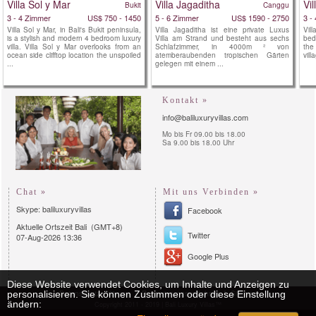
Villa Sol y Mar
Villa Jagaditha
Vil
Bukit
Canggu
3 - 4 Zimmer
US$ 750 - 1450
5 - 6 Zimmer
US$ 1590 - 2750
3 -
Villa Sol y Mar, in Bali's Bukit peninsula,
Villa Jagaditha ist eine private Luxus
Vill
is a stylish and modern 4 bedroom luxury
Villa am Strand und besteht aus sechs
bed
villa. Villa Sol y Mar overlooks from an
Schlafzimmer, in 4000m ² von
the
ocean side clifftop location the unspoiled
atemberaubenden tropischen Gärten
vill
...
gelegen mit einem ...
Kontakt »
info@baliluxuryvillas.com
Mo bis Fr 09.00 bis 18.00
Sa 9.00 bis 18.00 Uhr
Chat »
Mit uns Verbinden »
Skype: baliluxuryvillas
Facebook
Aktuelle Ortszeit Bali (GMT+8)
Twitter
07-Aug-2026 13:36
Google Plus
Diese Website verwendet Cookies, um Inhalte und Anzeigen zu
personalisieren. Sie können Zustimmen oder diese Einstellung
Datenschutzerklärung
Reservierungsverfahren
Sitemap
ändern:
Copyright 2011 - 2019 | Bali Luxury Villas™