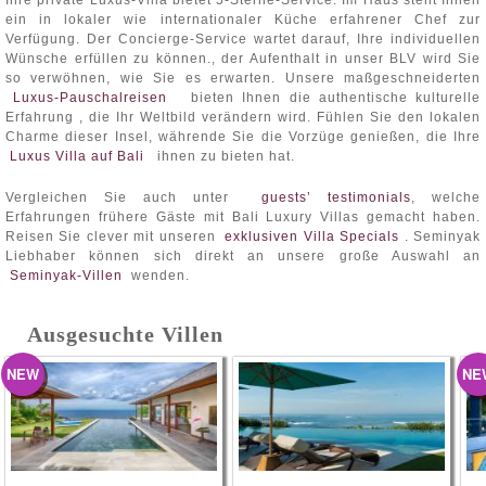
Ihre private Luxus-Villa bietet 5-Sterne-Service. Im Haus steht Ihnen
ein in lokaler wie internationaler Küche erfahrener Chef zur
Verfügung. Der Concierge-Service wartet darauf, Ihre individuellen
Wünsche erfüllen zu können., der Aufenthalt in unser BLV wird Sie
so verwöhnen, wie Sie es erwarten. Unsere maßgeschneiderten
Luxus-Pauschalreisen
bieten Ihnen die authentische kulturelle
Erfahrung , die Ihr Weltbild verändern wird. Fühlen Sie den lokalen
Charme dieser Insel, währende Sie die Vorzüge genießen, die Ihre
Luxus Villa auf Bali
ihnen zu bieten hat.
Vergleichen Sie auch unter
guests’ testimonials
, welche
Erfahrungen frühere Gäste mit Bali Luxury Villas gemacht haben.
Reisen Sie clever mit unseren
exklusiven Villa Specials
. Seminyak
Liebhaber können sich direkt an unsere große Auswahl an
Seminyak-Villen
wenden.
Ausgesuchte Villen
NEW
NE