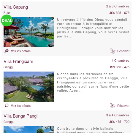
Villa Capung
2 à 3 Chambres
US$ 395 - 675
Bukit
Un voyage à l'île des Dieux vous conduit
DEAL
vers un retour à la tranquillité et
l'indulgence. Lorsque vous mettrez les
pieds à la Villa Capung, vous serez séduit
par les...
Voir les détails
Réserver
Villa Frangipani
4 Chambres
US$ 350 - 475
Canggu
Nichée dans les terrasses de riz
verdoyantes à proximité de Canggu, Villa
Frangipani est un sanctuaire rural
paisible, construit sur le flanc d'une petite
vallée. Avec ...
Voir les détails
Réserver
Villa Bunga Pangi
3 à 4 Chambres
US$ 475 - 720
Canggu
Construite dans un style balinais
traditionnel avec certains des meilleurs