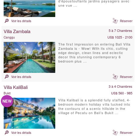
d’époustouflants jardins paysagers avec
une vue ...
Voir les détails
Réserver
Villa Zambala
5 à 7 Chambres
US$ 1025 - 2100
Canggu
The first impression on entering Bali Villa
Zambala is - Wow! With its chic, cutting
edge design, clean lines and eclectic
decor this stunning contemporary 6
bedroom plus ...
Voir les détails
Réserver
Villa KaliBali
3 à 4 Chambres
US$ 560 - 985
Bukit
Villa Kalibali is a splendid fully staffed, 4-
NEW
bedroom modern holiday villa tucked into
the contours of a scenic hillside in the
village of Pecatu on Bali’s Bukit ...
Voir les détails
Réserver