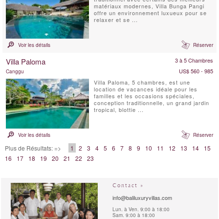
matériaux modernes, Villa Bunga Pangi
offre un environnement luxueux pour se
relaxer et se ...
Voir les détails
Réserver
Villa Paloma
3 à 5 Chambres
US$ 560 - 985
Canggu
Villa Paloma, 5 chambres, est une
location de vacances idéale pour les
familles et les occasions spéciales,
conception traditionnelle, un grand jardin
tropical, blottie ...
Voir les détails
Réserver
Plus de Résultats: =>
1
2
3
4
5
6
7
8
9
10
11
12
13
14
15
16
17
18
19
20
21
22
23
Contact »
info@baliluxuryvillas.com
Lun. à Ven. 9:00 à 18:00
Sam. 9:00 à 18:00