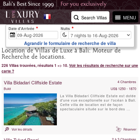
Search Villas
MENU
Date d'Arrivée
Nuits
Agrandir le formulaire de recherche de villa
Location de Villas de Luxe à Bali: Moteur de
Recherche de locations.
226 Villas trouvées, résultats 1 => 10.
Voir les résultats de recherche sur une
carte ?
Villa Bidadari Cliffside Estate
4 Chambres
US$ 1250 - 1870
Bukit
La Villa Bidadari Cliffside Estate est dotée
d'une vue exceptionelle sur l'océan à Bali.
Cette villa de location est de façon
spectaculaire située sur le bord des ...
Voir les détails
Réserver
Villa Tukad Pangi
2 à 3 Chambres