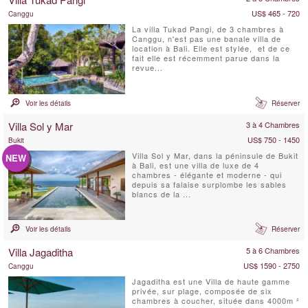
US$ 465 - 720
Canggu
La villa Tukad Pangi, de 3 chambres à
Canggu, n'est pas une banale villa de
location à Bali. Elle est stylée, et de ce
fait elle est récemment parue dans la
revue...
Voir les détails
Réserver
Villa Sol y Mar
3 à 4 Chambres
US$ 750 - 1450
Bukit
Villa Sol y Mar, dans la péninsule de Bukit
NEW
à Bali, est une villa de luxe de 4
chambres - élégante et moderne - qui
depuis sa falaise surplombe les sables
blancs de la ...
Voir les détails
Réserver
Villa Jagaditha
5 à 6 Chambres
US$ 1590 - 2750
Canggu
Jagaditha est une Villa de haute gamme
privée, sur plage, composée de six
chambres à coucher, située dans 4000m ²